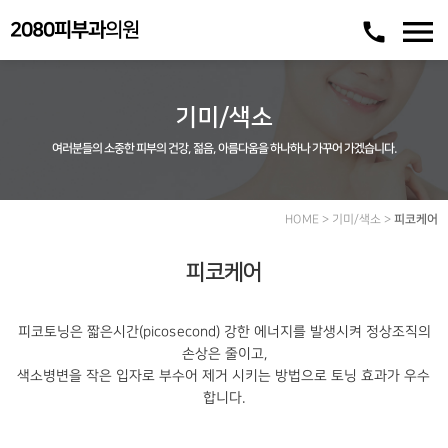
menu
call
2080피부과
의원
기미/색소
여러분들의 소중한 피부의 건강, 젊음, 아름다움을 하나하나 가꾸어 가겠습니다.
HOME > 기미/색소 >
피코케어
피코케어
피코토닝은 짧은시간(picosecond) 강한 에너지를 발생시켜 정상조직의
손상은 줄이고,
색소병변을 작은 입자로 부수어 제거 시키는 방법으로 토닝 효과가 우수
합니다.