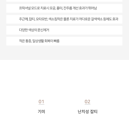
프락셔널 모드로 치료시 모공, 흉터, 잔주름 개선 효과가 뛰어남
주근깨, 잡티, 오타모반, 색소침착은 물론 치료가 까다로운 갈색색소 등에도 효과
다양한 색상의 문신제거
적은 통증, 일상생활 회복이 빠름
피코케어 효과
01
02
기미
난치성 잡티