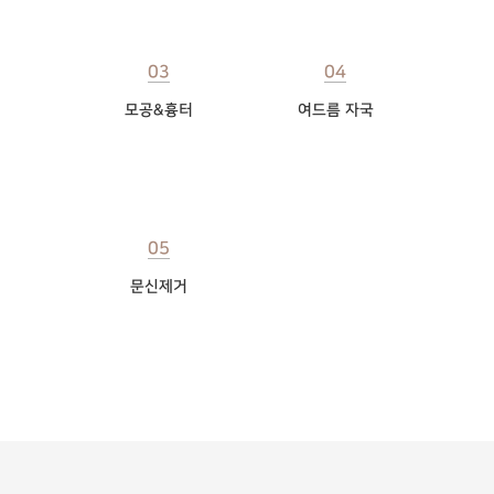
03
04
모공&흉터
여드름 자국
05
문신제거